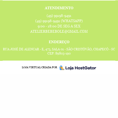
ATENDIMENTO
(49)
99198-9491
(49)
99198-9491
(WHATSAPP)
9:00 - 18:00 DE SEG A SEX
ATELIERBEBEBOLE@GMAIL.COM
ENDEREÇO
RUA JOSÉ DE ALENCAR - E, 475, SALA 01
-
SÃO CRISTÓVÃO, CHAPECÓ
-
SC
CEP: 89803-190
LOJA VIRTUAL CRIADA POR