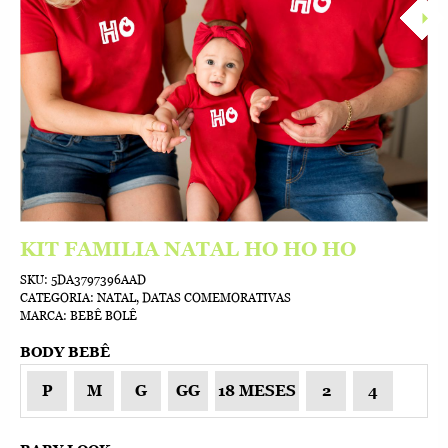
KIT FAMILIA NATAL HO HO HO
SKU:
5DA3797396AAD
CATEGORIA:
NATAL
,
DATAS COMEMORATIVAS
MARCA:
BEBÊ BOLÊ
BODY BEBÊ
P
M
G
GG
18 MESES
2
4