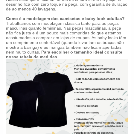
desenho fica com zero toque na peça, com garantia de duração
de ao menos 40 lavagens.
Como é a modelagem das camisetas e baby look adultas?
Trabalhamos com modelagem clássica tanto para as peças
masculinas quanto femininas. Nas peças masculinas, a peça
não fica justa e é um pouco mais compridas do que estamos
acostumados a comprar em lojas de roupas. As baby looks têm
um comprimento confortável (quando levantam os braços não
mostra a barriga) e as mangas também não ficam apertadas
nem muito curtas.
Para escolher o tamanho ideal consulte
nossa tabela de medidas.