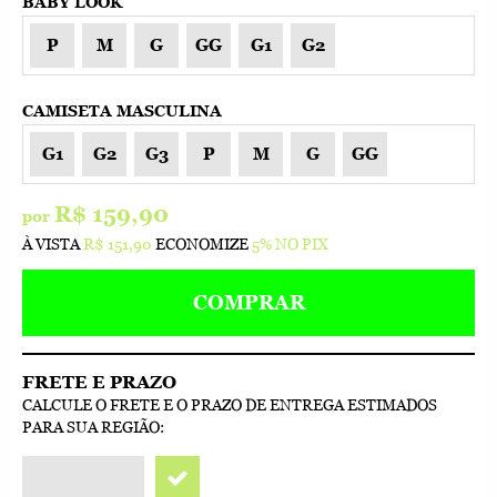
BABY LOOK
P
M
G
GG
G1
G2
CAMISETA MASCULINA
G1
G2
G3
P
M
G
GG
R$ 159,90
por
À VISTA
R$ 151,90
ECONOMIZE
5%
NO PIX
COMPRAR
FRETE E PRAZO
CALCULE O FRETE E O PRAZO DE ENTREGA ESTIMADOS
PARA SUA REGIÃO: