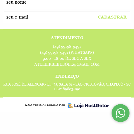
CADASTRAR
ATENDIMENTO
(49)
99198-9491
(49)
99198-9491
(WHATSAPP)
9:00 - 18:00 DE SEG A SEX
ATELIERBEBEBOLE@GMAIL.COM
ENDEREÇO
RUA JOSÉ DE ALENCAR - E, 475, SALA 01
-
SÃO CRISTÓVÃO, CHAPECÓ
-
SC
CEP: 89803-190
LOJA VIRTUAL CRIADA POR